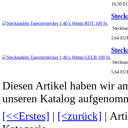
16,50 E
Steck
Stecknad
5,64 EU
Steck
Stecknad
5,64 EU
Diesen Artikel haben wir a
unseren Katalog aufgenom
[<<Erstes]
|
[<zurück]
| Art