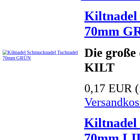
Kiltnade
70mm G
Die große 
KILT
0,17 EUR
Versandkos
Kiltnade
70mm LI