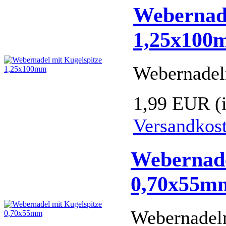
Webernade
1,25x100
Webernadel
1,99 EUR
(
Versandkos
Webernade
0,70x55m
Webernadel