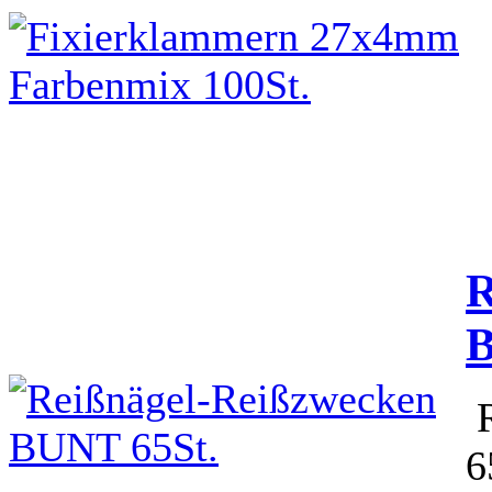
R
B
R
6