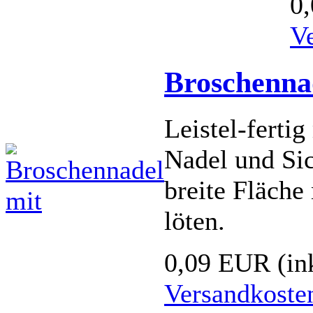
0
V
Broschenn
Leistel-ferti
Nadel und Sic
breite Fläche
löten.
0,09 EUR
(in
Versandkoste