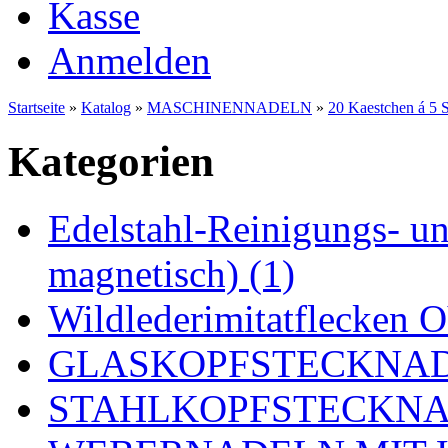
Kasse
Anmelden
Startseite
»
Katalog
»
MASCHINENNADELN
»
20 Kaestchen á 5
Kategorien
Edelstahl-Reinigungs- und
magnetisch) (1)
Wildlederimitatflecken
GLASKOPFSTECKNADE
STAHLKOPFSTECKNAD