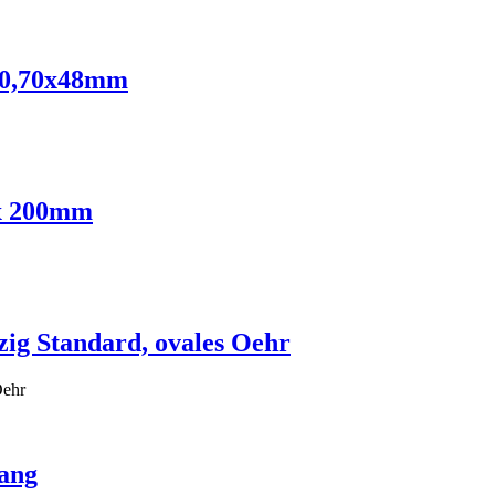
e 0,70x48mm
 x 200mm
ig Standard, ovales Oehr
Oehr
lang