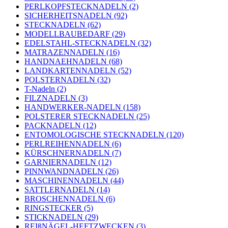
PERLKOPFSTECKNADELN (2)
SICHERHEITSNADELN (92)
STECKNADELN (62)
MODELLBAUBEDARF (29)
EDELSTAHL-STECKNADELN (32)
MATRAZENNADELN (16)
HANDNAEHNADELN (68)
LANDKARTENNADELN (52)
POLSTERNADELN (32)
T-Nadeln (2)
FILZNADELN (3)
HANDWERKER-NADELN (158)
POLSTERER STECKNADELN (25)
PACKNADELN (12)
ENTOMOLOGISCHE STECKNADELN (120)
PERLREIHENNADELN (6)
KÜRSCHNERNADELN (7)
GARNIERNADELN (12)
PINNWANDNADELN (26)
MASCHINENNADELN (44)
SATTLERNADELN (14)
BROSCHENNADELN (6)
RINGSTECKER (5)
STICKNADELN (29)
REIßNÄGEL-HEFTZWECKEN (3)