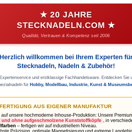
★ 20 JAHRE
STECKNADELN.COM ★
Qualität, Vertrauen & Kompetenz seit 2006
Herzlich willkommen bei Ihrem Experten fü
Stecknadeln, Nadeln & Zubehör!
 Expertenservice und erstklassige Fachhandelsware. Entdecken Sie 
ezialnadeln für
Hobby, Modellbau, Industrie, Kunst & Museumsb
NFERTIGUNG AUS EIGENER MANUFAKTUR
ir auf unsere hochmoderne Inhouse-Produktion: Unsere Premiu
mit und ohne aufgeschmolzene Kunststoffköpfe
, in verschi
lfarben
– fertigen wir auf industriellem Niveau.
chste Präzision, optimale Magnetisierung und extreme Langlebig