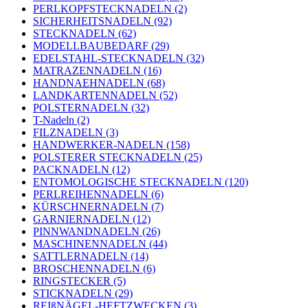
PERLKOPFSTECKNADELN (2)
SICHERHEITSNADELN (92)
STECKNADELN (62)
MODELLBAUBEDARF (29)
EDELSTAHL-STECKNADELN (32)
MATRAZENNADELN (16)
HANDNAEHNADELN (68)
LANDKARTENNADELN (52)
POLSTERNADELN (32)
T-Nadeln (2)
FILZNADELN (3)
HANDWERKER-NADELN (158)
POLSTERER STECKNADELN (25)
PACKNADELN (12)
ENTOMOLOGISCHE STECKNADELN (120)
PERLREIHENNADELN (6)
KÜRSCHNERNADELN (7)
GARNIERNADELN (12)
PINNWANDNADELN (26)
MASCHINENNADELN (44)
SATTLERNADELN (14)
BROSCHENNADELN (6)
RINGSTECKER (5)
STICKNADELN (29)
REIßNÄGEL-HEFTZWECKEN (3)