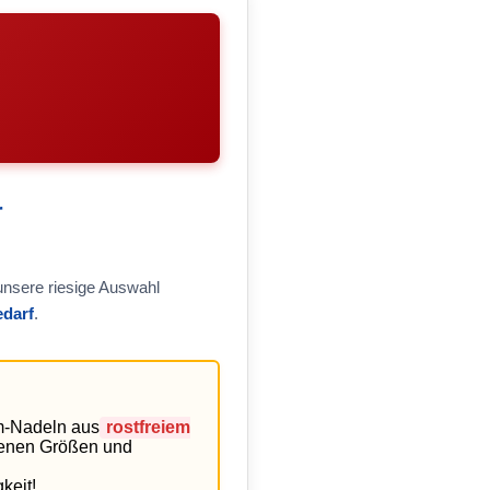
r
unsere riesige Auswahl
edarf
.
m-Nadeln aus
rostfreiem
edenen Größen und
keit!