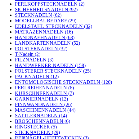
PERLKOPFSTECKNADELN (2)
SICHERHEITSNADELN (92)
STECKNADELN (62)
MODELLBAUBEDARF (29)
EDELSTAHL-STECKNADELN (32)
MATRAZENNADELN (16)
HANDNAEHNADELN (68)
LANDKARTENNADELN (52)
POLSTERNADELN (32)
T-Nadeln (2)
FILZNADELN (3)
HANDWERKER-NADELN (158)
POLSTERER STECKNADELN (25)
PACKNADELN (12)
ENTOMOLOGISCHE STECKNADELN (120)
PERLREIHENNADELN (6)
KÜRSCHNERNADELN (7)
GARNIERNADELN (12)
PINNWANDNADELN (26)
MASCHINENNADELN (44)
SATTLERNADELN (14)
BROSCHENNADELN (6)
RINGSTECKER (5)
STICKNADELN (29)
REIßNÄGEL-HEFTZWECKEN (3)