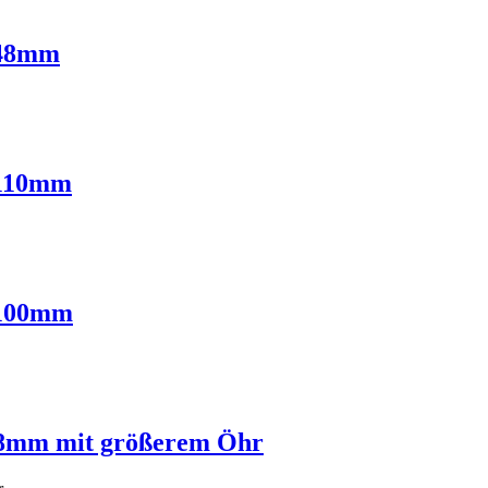
x48mm
x110mm
x100mm
68mm mit größerem Öhr