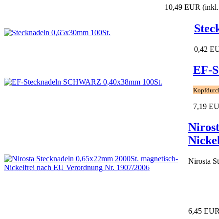
10,49 EUR
(inkl
Stec
0,42 E
EF-S
Kopfdurc
7,19 E
Niros
Nicke
Nirosta S
6,45 EU