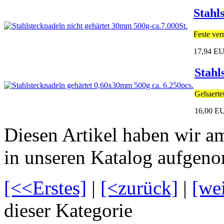
Stahl
Feste ver
17,94 E
Stahl
Gehaertet
16,00 E
Diesen Artikel haben wir 
in unseren Katalog aufgen
[<<Erstes]
|
[<zurück]
|
[we
dieser Kategorie