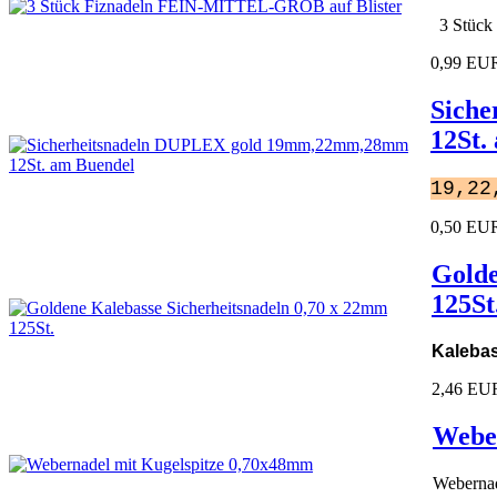
3 Stück
0,99 EU
Sich
12St.
19,22
0,50 EU
Golde
125St
Kalebas
2,46 EU
Weber
Webernad