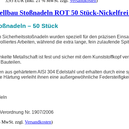
3,95 EUR
(inkl. 21 % MwSt. zzgl.
Versandkosten
)
lbau Stoßnadeln ROT 50 Stück-Nickelfrei
oßnadeln – 50 Stück
Sicherheitsstoßnadeln wurden speziell für den präzisen Einsatz
rolliertes Arbeiten, während die extra lange, fein zulaufende Spi
elte Metallschaft ist fest und sicher mit dem Kunststoffkopf v
 Bauteilen.
n aus gehärtetem AISI 304 Edelstahl und erhalten durch eine sp
e Härtung verleiht ihnen eine außergewöhnliche Federsteifigkei
deln
 Verordnung Nr. 1907/2006
% MwSt. zzgl.
Versandkosten
)