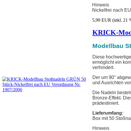
Hinweis
Nickelfrei nach E
5,99 EUR
(inkl. 21
KRICK-Model
Modellbau St
Diese hochwertigen
ermöglicht ein kont
verhindert.
Der um 90° abgewin
und Ausrichten von
Die Nadeln bestehe
Bronze-Effekt. Die
prädestiniert.
Lieferumfang:
Box mit 50 Stoßna
Hinweis