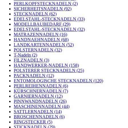
PERLKOPFSTECKNADELN (2)
SICHERHEITSNADELN (92)
STECKNADELN (62)
EDELSTAHL-STECKNADELN (33)
MODELLBAUBEDARF (29)
EDELSTAHL-STECKNADELN (32)
MATRAZENNADELN (16)
HANDNAEHNADELN (68)
LANDKARTENNADELN (52)
POLSTERNADELN (32)
T-Nadeln (2)
FILZNADELN (3)
HANDWERKER-NADELN (158)
POLSTERER STECKNADELN (25)
PACKNADELN (12)
ENTOMOLOGISCHE STECKNADELN (120)
PERLREIHENNADELN (6)
KÜRSCHNERNADELN (7)
GARNIERNADELN (12)
PINNWANDNADELN (26)
MASCHINENNADELN (44)
SATTLERNADELN (14)
BROSCHENNADELN (6)
RINGSTECKER (5)
STICKNADELN (29)