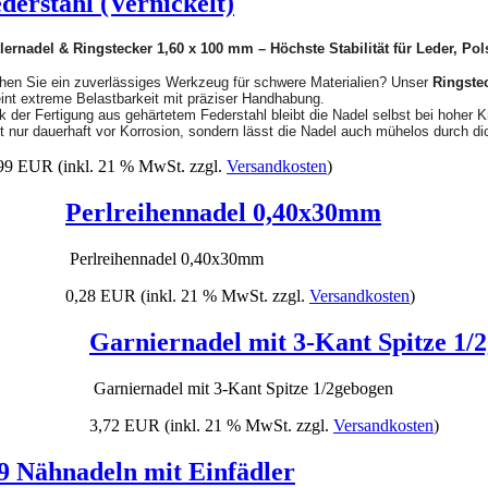
derstahl (Vernickelt)
tlernadel & Ringstecker 1,60 x 100 mm – Höchste Stabilität für Leder, Pol
hen Sie ein zuverlässiges Werkzeug für schwere Materialien? Unser
Ringstec
int extreme Belastbarkeit mit präziser Handhabung.
 der Fertigung aus gehärtetem Federstahl bleibt die Nadel selbst bei hoher Kr
t nur dauerhaft vor Korrosion, sondern lässt die Nadel auch mühelos durch dic
,99 EUR
(inkl. 21 % MwSt. zzgl.
Versandkosten
)
Perlreihennadel 0,40x30mm
Perlreihennadel 0,40x30mm
0,28 EUR
(inkl. 21 % MwSt. zzgl.
Versandkosten
)
Garniernadel mit 3-Kant Spitze 1/
Garniernadel mit 3-Kant Spitze 1/2gebogen
3,72 EUR
(inkl. 21 % MwSt. zzgl.
Versandkosten
)
9 Nähnadeln mit Einfädler