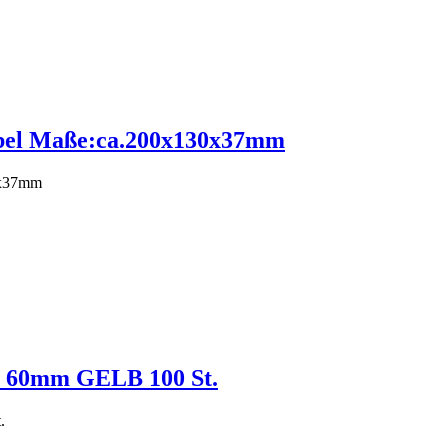
abel Maße:ca.200x130x37mm
0x37mm
 x 60mm GELB 100 St.
.