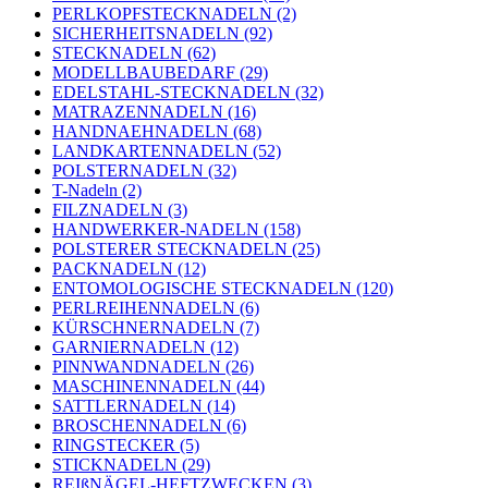
PERLKOPFSTECKNADELN (2)
SICHERHEITSNADELN (92)
STECKNADELN (62)
MODELLBAUBEDARF (29)
EDELSTAHL-STECKNADELN (32)
MATRAZENNADELN (16)
HANDNAEHNADELN (68)
LANDKARTENNADELN (52)
POLSTERNADELN (32)
T-Nadeln (2)
FILZNADELN (3)
HANDWERKER-NADELN (158)
POLSTERER STECKNADELN (25)
PACKNADELN (12)
ENTOMOLOGISCHE STECKNADELN (120)
PERLREIHENNADELN (6)
KÜRSCHNERNADELN (7)
GARNIERNADELN (12)
PINNWANDNADELN (26)
MASCHINENNADELN (44)
SATTLERNADELN (14)
BROSCHENNADELN (6)
RINGSTECKER (5)
STICKNADELN (29)
REIßNÄGEL-HEFTZWECKEN (3)