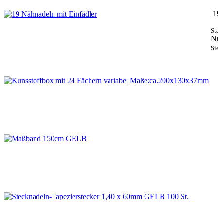
19
St
N
Si