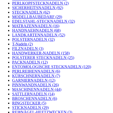
PERLKOPFSTECKNADELN (2)
SICHERHEITSNADELN (92)
STECKNADELN (62)
MODELLBAUBEDARF (29)
EDELSTAHL-STECKNADELN (32)
MATRAZENNADELN (16)
HANDNAEHNADELN (68)
LANDKARTENNADELN (52)
POLSTERNADELN (32)
T-Nadeln (2)
FILZNADELN (3)
HANDWERKER-NADELN (158)
POLSTERER STECKNADELN (25)
PACKNADELN (12)
ENTOMOLOGISCHE STECKNADELN (120)
PERLREIHENNADELN (6)
KÜRSCHNERNADELN (7)
GARNIERNADELN (12)
PINNWANDNADELN (26)
MASCHINENNADELN (44)
SATTLERNADELN (14)
BROSCHENNADELN (6)
RINGSTECKER (5)
STICKNADELN (29)
REIßNÄGEL-HEFTZWECKEN (3)