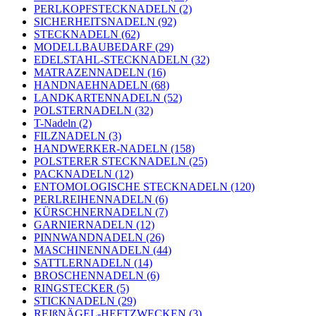
PERLKOPFSTECKNADELN (2)
SICHERHEITSNADELN (92)
STECKNADELN (62)
MODELLBAUBEDARF (29)
EDELSTAHL-STECKNADELN (32)
MATRAZENNADELN (16)
HANDNAEHNADELN (68)
LANDKARTENNADELN (52)
POLSTERNADELN (32)
T-Nadeln (2)
FILZNADELN (3)
HANDWERKER-NADELN (158)
POLSTERER STECKNADELN (25)
PACKNADELN (12)
ENTOMOLOGISCHE STECKNADELN (120)
PERLREIHENNADELN (6)
KÜRSCHNERNADELN (7)
GARNIERNADELN (12)
PINNWANDNADELN (26)
MASCHINENNADELN (44)
SATTLERNADELN (14)
BROSCHENNADELN (6)
RINGSTECKER (5)
STICKNADELN (29)
REIßNÄGEL-HEFTZWECKEN (3)