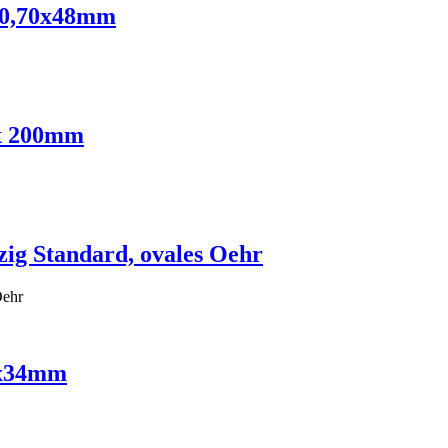
e 0,70x48mm
 x 200mm
ig Standard, ovales Oehr
Oehr
5x34mm