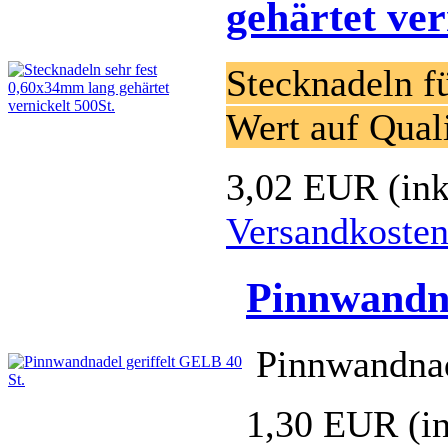
gehärtet ver
Stecknadeln f
Wert auf Quali
3,02 EUR
(in
Versandkoste
Pinnwandna
Pinnwandnade
1,30 EUR
(i