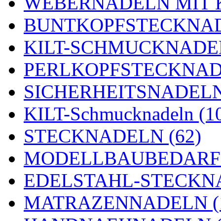
WEBERNADELN MIT K
BUNTKOPFSTECKNAD
KILT-SCHMUCKNADEL
PERLKOPFSTECKNADE
SICHERHEITSNADELN 
KILT-Schmucknadeln (1
STECKNADELN (62)
MODELLBAUBEDARF 
EDELSTAHL-STECKNA
MATRAZENNADELN (