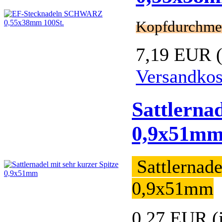
Kopfdurchme
7,19 EUR
Versandkos
Sattlernad
0,9x51m
Sattlernade
0,9x51mm
0,27 EUR
(