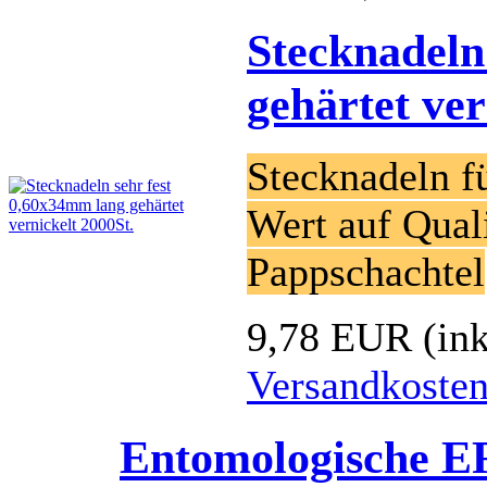
Stecknadeln
gehärtet ver
Stecknadeln f
Wert auf Quali
Pappschachtel
9,78 EUR
(in
Versandkoste
Entomologische E