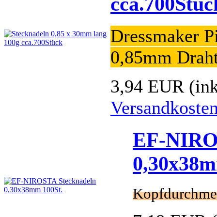
cca.700Stüc
Dressmaker Pi
0,85mm Drah
3,94 EUR
(in
Versandkoste
EF-NIRO
0,30x38m
Kopfdurchme